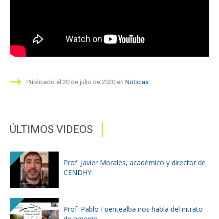
Funcionarios
Egresados
Publicado el 20 de julio de 2020 en
Noticias
ÚLTIMOS VIDEOS
Prof. Javier Morales, académico y director de
CENDHY
Prof. Pablo Fuentealba nos habla del nitrato
de amonio