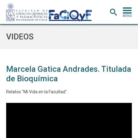
MENÚ
PORTADA
VIDEOS
ADMISIÓN
CARRERAS
POSTGRADO
Marcela Gatica Andrades. Titulada
de Bioquímica
INVESTIGACIÓN
E INNOVACIÓN
EXTENSIÓN
Y VINCULACIÓN
Relatos "Mi Vida en la Facultad".
BIBLIOTECA
DEPARTAMENTOS
FACULTAD
Estudiantes
Académicos