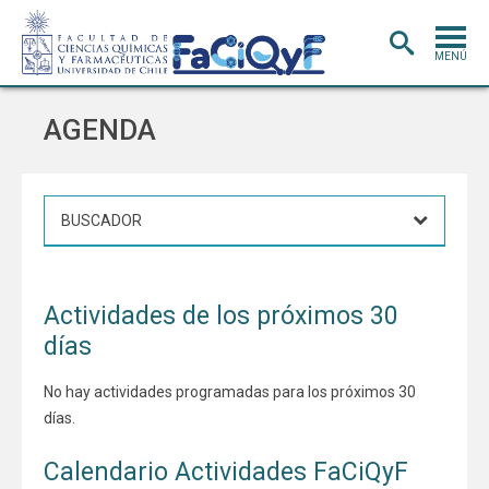
MENÚ
PORTADA
AGENDA
ADMISIÓN
CARRERAS
POSTGRADO
INVESTIGACIÓN
E INNOVACIÓN
Actividades de los próximos 30
EXTENSIÓN
Y VINCULACIÓN
días
BIBLIOTECA
No hay actividades programadas para los próximos 30
DEPARTAMENTOS
días.
FACULTAD
Calendario Actividades FaCiQyF
Estudiantes
Académicos