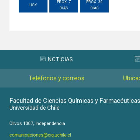
PRÓX. 7
PRÓX. 30
HOY
DÍAS
DÍAS
NOTICIAS
Teléfonos y correos
Ubica
Facultad de Ciencias Químicas y Farmacéutica
Universidad de Chile
Olivos 1007, Independencia
comunicaciones@ciq.uchile.cl