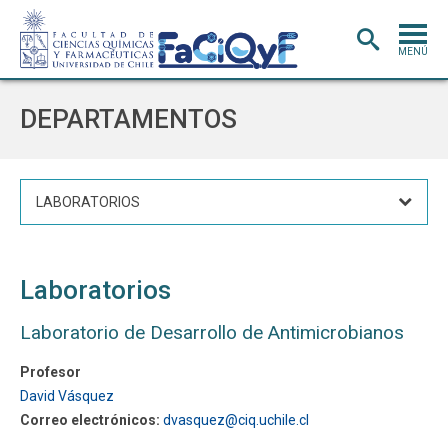
MENÚ
PORTADA
DEPARTAMENTOS
ADMISIÓN
CARRERAS
LABORATORIOS
POSTGRADO
INVESTIGACIÓN
E INNOVACIÓN
Laboratorios
EXTENSIÓN
Y VINCULACIÓN
BIBLIOTECA
Laboratorio de Desarrollo de Antimicrobianos
DEPARTAMENTOS
Profesor
David Vásquez
FACULTAD
Correo electrónicos:
dvasquez@ciq.uchile.cl
Estudiantes
Académicos