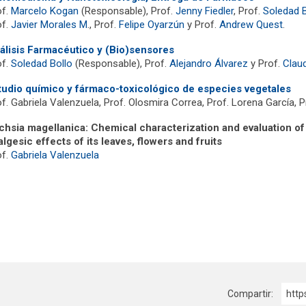
of.
Marcelo Kogan
(Responsable), Prof.
Jenny Fiedler
, Prof.
Soledad B
of.
Javier Morales M
., Prof.
Felipe Oyarzún
y Prof.
Andrew Quest
.
álisis Farmacéutico y (Bio)sensores
of.
Soledad Bollo
(Responsable), Prof.
Alejandro Álvarez
y Prof.
Clau
tudio químico y fármaco-toxicológico de especies vegetales
f. Gabriela Valenzuela, Prof. Olosmira Correa, Prof. Lorena García, 
chsia magellanica: Chemical characterization and evaluation of i
algesic effects of its leaves, flowers and fruits
of.
Gabriela Valenzuela
Compartir:
http