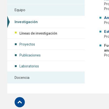
Pr
Pr
Equipo
An
Investigación
Pr
Es
Líneas de investigación
Pro
Proyectos
Fu
an
Pr
Publicaciones
Laboratorios
Docencia