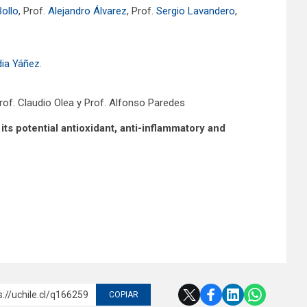
ollo
, Prof.
Alejandro Álvarez
, Prof.
Sergio Lavandero
,
dia Yáñez
.
Prof. Claudio Olea y Prof. Alfonso Paredes
ts potential antioxidant, anti-inflammatory and
s://uchile.cl/q166259
COPIAR