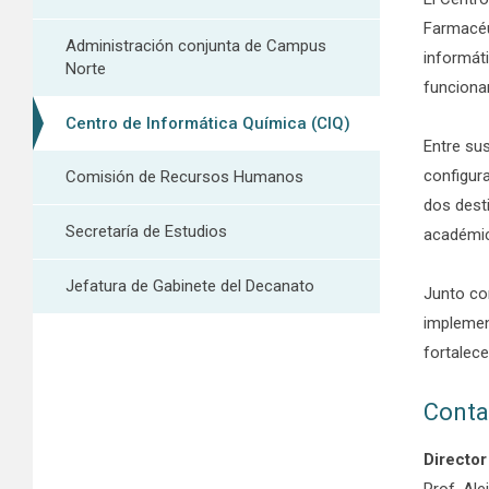
Farmacéut
Administración conjunta de Campus
informát
Norte
funciona
Centro de Informática Química (CIQ)
Entre su
configur
Comisión de Recursos Humanos
dos desti
Secretaría de Estudios
académi
Jefatura de Gabinete del Decanato
Junto co
implemen
fortalece
Conta
Director