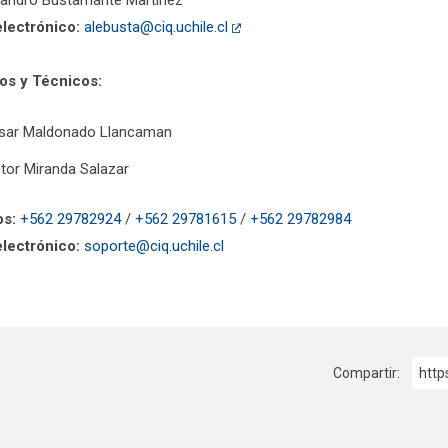
ejandro Bustamante Martínez
lectrónico:
alebusta@ciq.uchile.cl
os y Técnicos:
sar Maldonado Llancaman
ctor Miranda Salazar
os:
+562 29782924
/
+562 29781615
/
+562 29782984
lectrónico:
soporte@ciq.uchile.cl
Compartir:
http