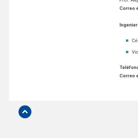
Prof. Al
Correo e
Ingenier
Cé
Vi
Teléfon
Correo e
Subir