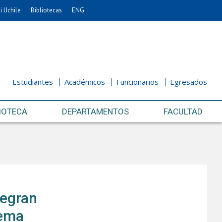
i Uchile
Bibliotecas
ENG
Estudiantes
Académicos
Funcionarios
Egresados
IOTECA
DEPARTAMENTOS
FACULTAD
tegran
tema