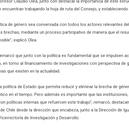
 profesor Claudio Olea, junto con destacar la importancia de este esfu
 encuentran trabajando la hoja de ruta del Consejo, y estableciendo 
lítica de género sea conversada con todos los actores relevantes de
tas brechas, mediante un proceso participativo de manera que el res
sible", explicó Olea.
marcó que junto con la política es fundamental que se impulsen ac
 en torno al financiamiento de investigaciones con perspectiva de g
as que existen en la actualidad.
 política de Estado que permita reducir y eliminar la brecha de géner
tico en el tiempo. Pero además es importante que las instituciones,
on políticas internas que refuercen este trabajo", remarcó, destacan
d de Chile desde la dirección que encabeza, junto a la Dirección de Ig
icerrectoría de Investigación y Desarrollo.