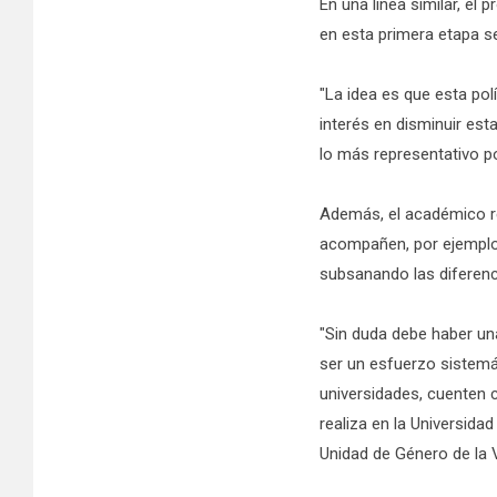
En una línea similar, el
en esta primera etapa se
"La idea es que esta po
interés en disminuir es
lo más representativo po
Además, el académico re
acompañen, por ejemplo,
subsanando las diferenci
"Sin duda debe haber una
ser un esfuerzo sistemá
universidades, cuenten c
realiza en la Universida
Unidad de Género de la V