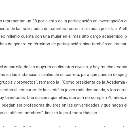
 representan un 38 por ciento de la participación en investigación en
ento de las solicitudes de patentes fueron realizadas por ellas. A e
cleo milenio cuenta con una mujer en el más alto cargo académico, p
chas de género en términos de participación, sino también en los ca
l desarrollo de las mujeres en distintos niveles, y hay muchas cosa
las en las instancias iniciales de su carrera, para que puedan desp
r grupos y proyectos", remarcó la "Como presidenta de la Academia 
sentan al concurso de la científica joven más destacada, y los curr
muy talentosas. Una quisiera que ellas, que aún no cumplen 40 años,
ue puedan ser profesoras titulares en las universidades y que hagan
s científicos hombres", finalizó la profesora Hidalgo.