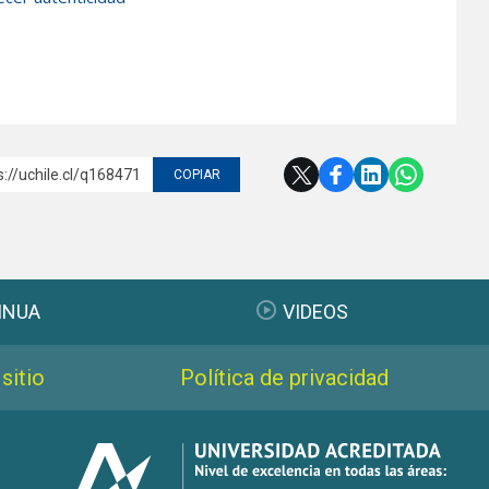
s://uchile.cl/q168471
COPIAR
INUA
VIDEOS
sitio
Política de privacidad