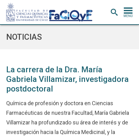
MENÚ
PORTADA
NOTICIAS
ADMISIÓN
CARRERAS
POSTGRADO
La carrera de la Dra. María
Gabriela Villamizar, investigadora
INVESTIGACIÓN
E INNOVACIÓN
postdoctoral
EXTENSIÓN
Y VINCULACIÓN
BIBLIOTECA
Química de profesión y doctora en Ciencias
Farmacéuticas de nuestra Facultad, María Gabriela
DEPARTAMENTOS
Villamizar ha profundizado su área de interés y de
FACULTAD
investigación hacia la Química Medicinal, y la
Estudiantes
Académicos