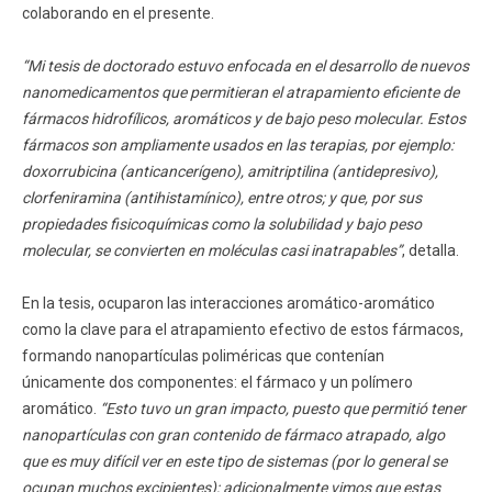
colaborando en el presente.
“Mi tesis de doctorado estuvo enfocada en el desarrollo de nuevos
nanomedicamentos que permitieran el atrapamiento eficiente de
fármacos hidrofílicos, aromáticos y de bajo peso molecular. Estos
fármacos son ampliamente usados en las terapias, por ejemplo:
doxorrubicina (anticancerígeno), amitriptilina (antidepresivo),
clorfeniramina (antihistamínico), entre otros; y que, por sus
propiedades fisicoquímicas como la solubilidad y bajo peso
molecular, se convierten en moléculas casi inatrapables”
, detalla.
En la tesis, ocuparon las interacciones aromático-aromático
como la clave para el atrapamiento efectivo de estos fármacos,
formando nanopartículas poliméricas que contenían
únicamente dos componentes: el fármaco y un polímero
aromático.
“Esto tuvo un gran impacto, puesto que permitió tener
nanopartículas con gran contenido de fármaco atrapado, algo
que es muy difícil ver en este tipo de sistemas (por lo general se
ocupan muchos excipientes); adicionalmente vimos que estas