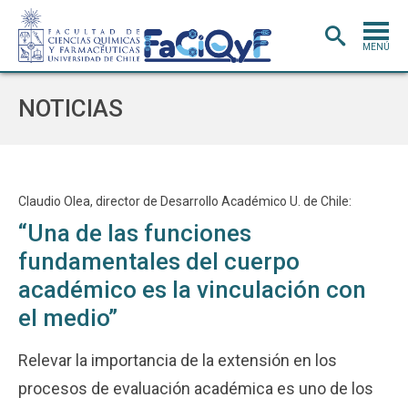
MENÚ
PORTADA
NOTICIAS
ADMISIÓN
CARRERAS
POSTGRADO
Claudio Olea, director de Desarrollo Académico U. de Chile:
“Una de las funciones
INVESTIGACIÓN
E INNOVACIÓN
fundamentales del cuerpo
EXTENSIÓN
Y VINCULACIÓN
académico es la vinculación con
BIBLIOTECA
el medio”
DEPARTAMENTOS
Relevar la importancia de la extensión en los
FACULTAD
procesos de evaluación académica es uno de los
Estudiantes
Académicos