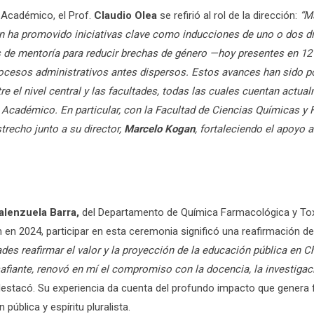
o Académico, el Prof.
Claudio Olea
se refirió al rol de la dirección:
“Má
n ha promovido iniciativas clave como inducciones de uno o dos d
de mentoría para reducir brechas de género —hoy presentes en 12 
rocesos administrativos antes dispersos. Estos avances han sido p
tre el nivel central y las facultades, todas las cuales cuentan actu
o Académico.
En particular, con la Facultad de Ciencias Químicas y
trecho junto a su director,
Marcelo Kogan
, fortaleciendo el apoyo 
alenzuela Barra,
del Departamento de Química Farmacológica y Tox
ón en 2024, participar en esta ceremonia significó una reafirmación d
des reafirmar el valor y la proyección de la educación pública en Ch
esafiante, renovó en mí el compromiso con la docencia, la investigac
destacó. Su experiencia da cuenta del profundo impacto que genera 
pública y espíritu pluralista.