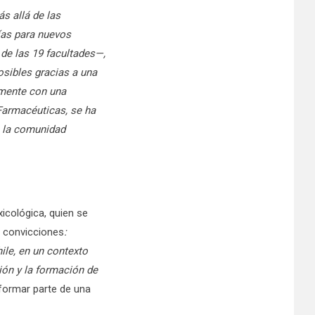
s allá de las
ías para nuevos
de las 19 facultades—,
osibles gracias a una
almente con una
 Farmacéuticas, se ha
a la comunidad
icológica, quien se
e convicciones
:
ile, en un contexto
ión y la formación de
formar parte de una