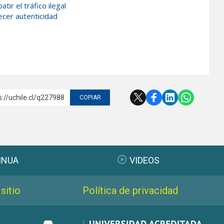
ir el tráfico ilegal
ecer autenticidad
s://uchile.cl/q227988
COPIAR
INUA
VIDEOS
sitio
Política de privacidad