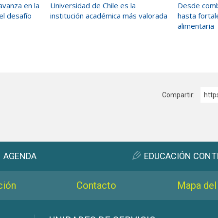
l avanza en la
Universidad de Chile es la
Desde combat
el desafío
institución académica más valorada
hasta fortal
alimentaria
Compartir:
http
AGENDA
EDUCACIÓN CONT
ción
Contacto
Mapa del 