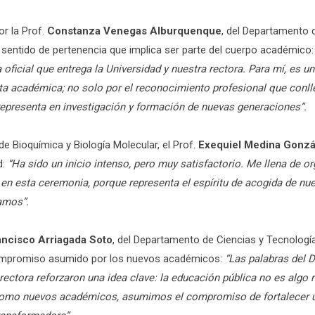
or la Prof.
Constanza Venegas Alburquenque
, del Departamento 
el sentido de pertenencia que implica ser parte del cuerpo académico:
 oficial que entrega la Universidad y nuestra rectora. Para mí, es u
ta académica; no solo por el reconocimiento profesional que conlle
epresenta en investigación y formación de nuevas generaciones”.
 Bioquímica y Biología Molecular, el Prof.
Exequiel Medina Gonzá
d:
“Ha sido un inicio intenso, pero muy satisfactorio. Me llena de or
en esta ceremonia, porque representa el espíritu de acogida de nue
amos”.
ancisco Arriagada Soto
, del Departamento de Ciencias y Tecnología
compromiso asumido por los nuevos académicos:
“Las palabras del Dr
ectora reforzaron una idea clave: la educación pública no es algo re
Como nuevos académicos, asumimos el compromiso de fortalecer u