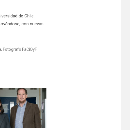
versidad de Chile:
enovándose, con nuevas
a, Fotógrafo FaCiQyF