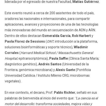
liderada por el egresado de nuestra Facultad,
Matías Gutiérrez
.
Este evento reunió a cerca de 200 asistentes de todo el país,
oradores/as nacionales e internacionales, para compartir
aplicaciones, avances y proyecciones de una de las tecnologías
más innovadoras del mundo en secuenciación de ADN y ARN.
Dentro de ellos destacan
Esmeralda García
,
Rob Harbert
y
Paola Florez de Sessions
(
ONT
; introducción a la plataforma,
soluciones bioinformáticas y soporte técnico),
Wladimir
Corrales
(
Harvard Medical School / Massachusetts General
Hospital
; epitranscriptómica),
Paula Saffie
(Clínica Santa María;
diagnóstico genético),
Andrés Santos
(Universidad de la
Frontera; genómica microbiana) y
Alexis Gaete
(Pontificia
Universidad Católica / Instituto Milenio CRG; microbiomas
vegetales).
En ese contexto, el decano, Prof.
Pablo Richter
, señaló en sus
palabras de bienvenida al inicio del evento que:
"La ciencia es el
motor del desarrollo: transforma sociedades, mejora vidas y