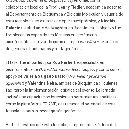
Oxford Nanopore Technologies (ONT)
en Chile, con la
colaboración local de la Prof.
Jenny Fiedler
, académica adscrita
al Departamento de Bioquímica y Biología Molecular, y usuaria de
esta tecnología en estudios de epitranscriptómica, y
Nicolás
Palacios
, estudiante del Magíster en Bioquímica. El objetivo fue
fortalecer las capacidades técnicas en genómica y
bioinformática, utilizando como ejemplo
workflows
de análisis
de genomas bacterianos y metagenómica.
El taller fue impartido por
Rob Herbert
, especialista en
bioinformática de
Oxford Nanopore Technologies
, y contó con el
apoyo de
Valeria Salgado Kasic
(FAS,
Field Application
Specialist
) y
Valentina Neira
, ambas de Bioquímica.cl, quienes
facilitaron la implementación logística del evento. La jornada
incluyó una capacitación intensiva en herramientas analíticas
como la plataforma EPI2ME, destacando el potencial de esta
tecnología para la investigación genómica.
Herbert destacó que esta tecnología representa el futuro de la