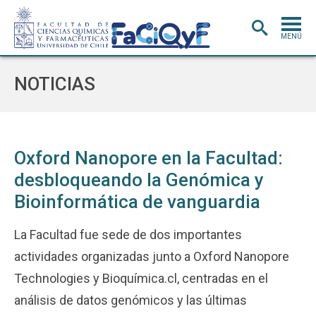
MENÚ
PORTADA
NOTICIAS
ADMISIÓN
CARRERAS
POSTGRADO
Oxford Nanopore en la Facultad:
desbloqueando la Genómica y
INVESTIGACIÓN
E INNOVACIÓN
Bioinformática de vanguardia
EXTENSIÓN
Y VINCULACIÓN
BIBLIOTECA
La Facultad fue sede de dos importantes
actividades organizadas junto a Oxford Nanopore
DEPARTAMENTOS
Technologies y Bioquímica.cl, centradas en el
FACULTAD
análisis de datos genómicos y las últimas
Estudiantes
Académicos