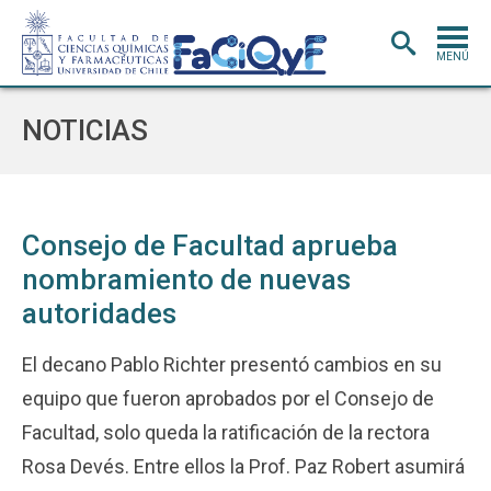
MENÚ
PORTADA
NOTICIAS
ADMISIÓN
CARRERAS
POSTGRADO
Consejo de Facultad aprueba
nombramiento de nuevas
INVESTIGACIÓN
E INNOVACIÓN
autoridades
EXTENSIÓN
Y VINCULACIÓN
BIBLIOTECA
El decano Pablo Richter presentó cambios en su
equipo que fueron aprobados por el Consejo de
DEPARTAMENTOS
Facultad, solo queda la ratificación de la rectora
FACULTAD
Rosa Devés. Entre ellos la Prof. Paz Robert asumirá
Estudiantes
Académicos