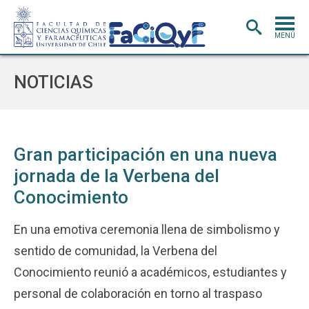
MENÚ
PORTADA
NOTICIAS
ADMISIÓN
CARRERAS
POSTGRADO
Gran participación en una nueva
jornada de la Verbena del
INVESTIGACIÓN
E INNOVACIÓN
Conocimiento
EXTENSIÓN
Y VINCULACIÓN
BIBLIOTECA
En una emotiva ceremonia llena de simbolismo y
sentido de comunidad, la Verbena del
DEPARTAMENTOS
Conocimiento reunió a académicos, estudiantes y
FACULTAD
personal de colaboración en torno al traspaso
Estudiantes
Académicos