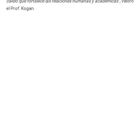
cálido que fortalece las relaciones humanas y académicas”,
valoró
el Prof. Kogan.