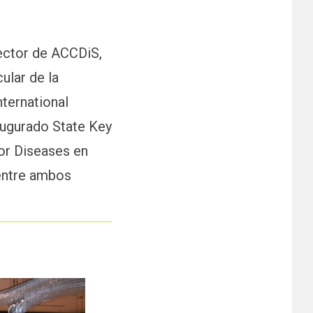
rector de ACCDiS,
ular de la
nternational
naugurado State Key
or Diseases en
 entre ambos