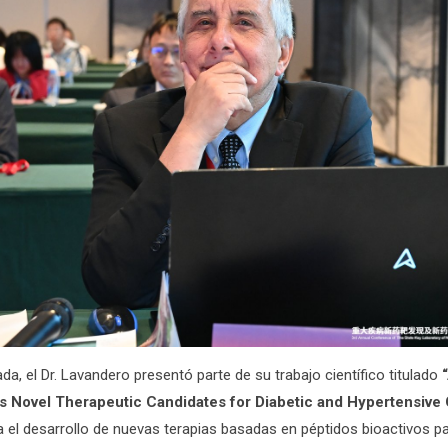
da, el Dr. Lavandero presentó parte de su trabajo científico titulado
as Novel Therapeutic Candidates for Diabetic and Hypertensiv
 el desarrollo de nuevas terapias basadas en péptidos bioactivos pa