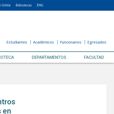
i Uchile
Bibliotecas
ENG
Estudiantes
Académicos
Funcionarios
Egresados
IOTECA
DEPARTAMENTOS
FACULTAD
ntros
s en