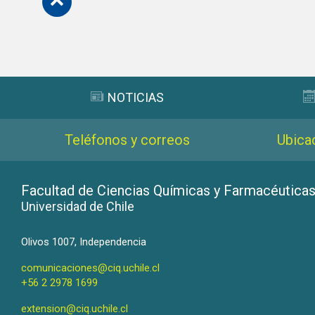
Subir
NOTICIAS
Teléfonos y correos
Ubica
Facultad de Ciencias Químicas y Farmacéutica
Universidad de Chile
Olivos 1007, Independencia
comunicaciones@ciq.uchile.cl
+56 2 2978 1699
extension@ciq.uchile.cl