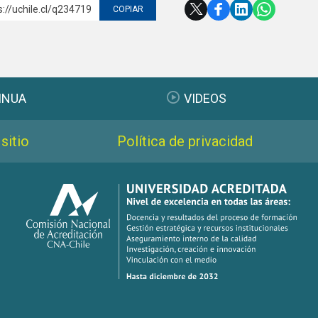
s://uchile.cl/q234719
COPIAR
INUA
VIDEOS
sitio
Política de privacidad