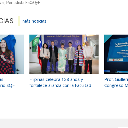
al, Periodista FaCiQyF
CIAS
Más noticias
as
Filipinas celebra 128 años y
Prof. Guill
ario SQF
fortalece alianza con la Facultad
Congreso Mu