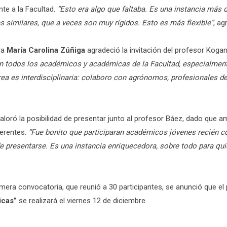
te a la Facultad.
“Esto era algo que faltaba. Es una instancia más 
s similares, que a veces son muy rígidos. Esto es más flexible”
, ag
ra
María Carolina Zúñiga
agradeció la invitación del profesor Koga
on todos los académicos y académicas de la Facultad, especialmen
área es interdisciplinaria: colaboro con agrónomos, profesionales de
loró la posibilidad de presentar junto al profesor Báez, dado que a
ferentes.
“Fue bonito que participaran académicos jóvenes recién c
 de presentarse. Es una instancia enriquecedora, sobre todo para qu
imera convocatoria, que reunió a 30 participantes, se anunció que e
icas”
se realizará el viernes 12 de diciembre.