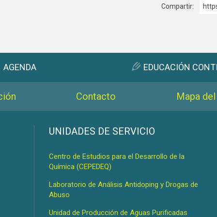
Compartir:
http
AGENDA
EDUCACIÓN CONT
ción
Contacto
Mapa del 
s
UNIDADES DE SERVICIO
Centro de Estudios para el Desarrollo de la
Química (CEPEDEQ)
Laboratorio de Análisis Antidoping y Drogas de
Abuso
Unidad de Producción de Aguas Purificadas