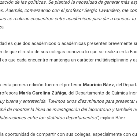
ización de las políticas. Se planteó la necesidad de generar más e
s. Además, conversando con el profesor Sergio Lavandero, me co
sas se realizan encuentros entre académicos para dar a conocer lo
za.
ividad es que dos académicos o académicas presenten brevemente su
 fin de que el resto de sus colegas conozca lo que se realiza en la Fa
dad es que cada encuentro mantenga un carácter multidisciplinario y a
a esta primera edición fueron el profesor
Mauricio Báez
, del Depar
 profesora
María Carolina Zúñiga
, del Departamento de Química Inor
 muy buena y entretenida. Tuvimos unos diez minutos para present
é de mostrar la línea de investigación del laboratorio y también n
laboraciones entre los distintos departamentos”
, explicó Báez.
la oportunidad de compartir con sus colegas, especialmente con q