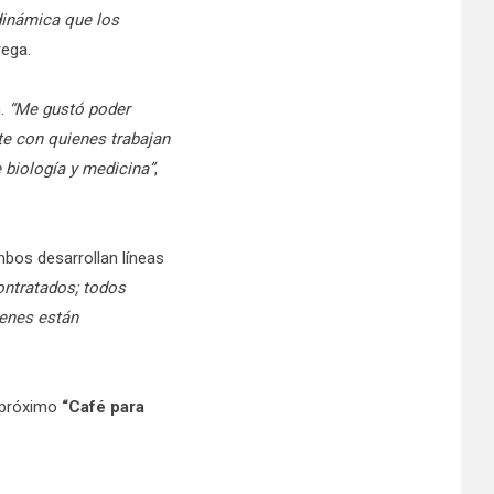
dinámica que los
rega.
n.
“Me gustó poder
te con quienes trabajan
 biología y medicina”
,
mbos desarrollan líneas
ontratados; todos
ienes están
l próximo
“Café para