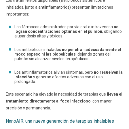
Los tratamientos disponibles (antibióticos sistémicos e
inhalados, junto a antiinflamatorios) presentan limitaciones
importantes:
Los fármacos administrados por vía oral o intravenosa
no
logran concentraciones óptimas en el pulmón
, obligando
a usar dosis altas y tóxicas.
Los antibióticos inhalados
no penetran adecuadamente el
moco espeso ni las biopelículas
, dejando zonas del
pulmón sin alcanzar niveles terapéuticos.
Los antiinflamatorios alivian síntomas, pero
no resuelven la
infección
y generan efectos adversos con el uso
prolongado.
Este escenario ha elevado la necesidad de terapias que
lleven el
tratamiento directamente al foco infeccioso
, con mayor
precisión y permanencia.
NanoAIR: una nueva generación de terapias inhalables