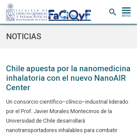
MENÚ
PORTADA
NOTICIAS
ADMISIÓN
CARRERAS
POSTGRADO
Chile apuesta por la nanomedicina
inhalatoria con el nuevo NanoAIR
INVESTIGACIÓN
E INNOVACIÓN
Center
EXTENSIÓN
Y VINCULACIÓN
BIBLIOTECA
Un consorcio científico–clínico–industrial liderado
por el Prof. Javier Morales Montecinos de la
DEPARTAMENTOS
Universidad de Chile desarrollará
FACULTAD
nanotransportadores inhalables para combatir
Estudiantes
Académicos