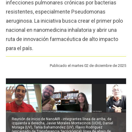
infecciones pulmonares crónicas por bacterias
Funcionarios
Egresados
resistentes, especialmente Pseudomonas
aeruginosa. La iniciativa busca crear el primer polo
nacional en nanomedicina inhalatoria y abrir una
ruta de innovación farmacéutica de alto impacto
para el país.
Publicado el martes 02 de diciembre de 2025
Reunión de inicio de NanoAIR - integrantes línea de arriba, de
izquierda a derecha, Javier Morales Montecinos (UCH), Daniel
Moraga (UV), Tania Bahamondez (UV), Flavio Rodríguez
(encargado de Transferencia Tecnológica); línea de abajo de