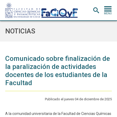
MENÚ
PORTADA
NOTICIAS
ADMISIÓN
CARRERAS
POSTGRADO
Comunicado sobre finalización de
la paralización de actividades
INVESTIGACIÓN
E INNOVACIÓN
docentes de los estudiantes de la
EXTENSIÓN
Y VINCULACIÓN
Facultad
BIBLIOTECA
DEPARTAMENTOS
Publicado el jueves 04 de diciembre de 2025
FACULTAD
A la comunidad universitaria de la Facultad de Ciencias Químicas
Estudiantes
Académicos