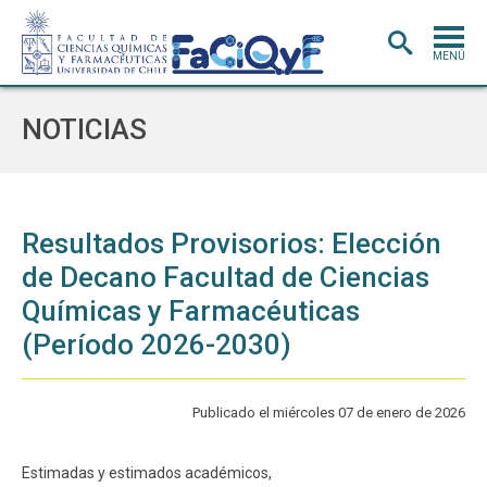
MENÚ
PORTADA
NOTICIAS
ADMISIÓN
CARRERAS
POSTGRADO
Resultados Provisorios: Elección
de Decano Facultad de Ciencias
INVESTIGACIÓN
E INNOVACIÓN
Químicas y Farmacéuticas
EXTENSIÓN
Y VINCULACIÓN
(Período 2026-2030)
BIBLIOTECA
DEPARTAMENTOS
Publicado el miércoles 07 de enero de 2026
FACULTAD
Estimadas y estimados académicos,
Estudiantes
Académicos