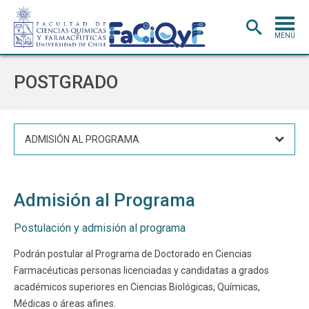
MENÚ
PORTADA
POSTGRADO
ADMISIÓN
CARRERAS
ADMISIÓN AL PROGRAMA
POSTGRADO
INVESTIGACIÓN
E INNOVACIÓN
Admisión al Programa
EXTENSIÓN
Y VINCULACIÓN
BIBLIOTECA
Postulación y admisión al programa
DEPARTAMENTOS
Podrán postular al Programa de Doctorado en Ciencias
Farmacéuticas personas licenciadas y candidatas a grados
FACULTAD
académicos superiores en Ciencias Biológicas, Químicas,
Médicas o áreas afines.
Estudiantes
Académicos