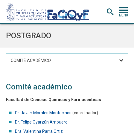
MENÚ
PORTADA
POSTGRADO
ADMISIÓN
CARRERAS
COMITÉ ACADÉMICO
POSTGRADO
INVESTIGACIÓN
E INNOVACIÓN
Comité académico
EXTENSIÓN
Y VINCULACIÓN
BIBLIOTECA
Facultad de Ciencias Químicas y Farmacéuticas
DEPARTAMENTOS
Dr. Javier Morales Montecinos
(coordinador)
FACULTAD
Dr. Felipe Oyarzún Ampuero
Dra. Valentina Parra Ortiz
Estudiantes
Académicos