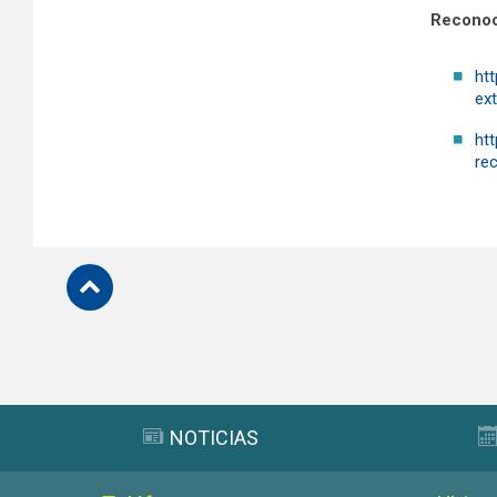
Reconoci
htt
ex
htt
re
Subir
NOTICIAS