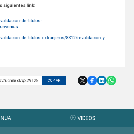
 siguientes link:
validacion-de-titulos-
convenios
evalidacion-de-titulos-extranjeros/8312/revalidacion-y-
s://uchile.cl/q229128
COPIAR
INUA
VIDEOS