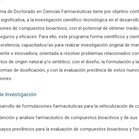
ama de Doctorado en Ciencias Farmacéuticas tiene por objetivo contr
y significativa, a la investigación científico-tecnológica en el desarroll
iones de compuestos bioactivos, con el potencial de obtener medi
seguros y eficaces. Para ello, este programa forma científicos y cient
excelencia, capacitados/as para realizar investigación original de ma
iente e innovadora, orientada a resolver problemas relacionados con
s de origen natural y/o sintético; con el diseño, la formulación y l
ormas de dosificación; y con la evaluación preclínica de estos nue
iones.
de Investigación
sarrollo de formulaciones farmacéuticas para la vehiculización de 
tención y análisis farmacéutico de compuestos bioactivos y de sus
sayos preclínicos para la evaluación de compuestos bioactivos y f