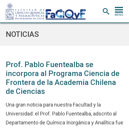
MENÚ
PORTADA
NOTICIAS
ADMISIÓN
CARRERAS
POSTGRADO
Prof. Pablo Fuentealba se
incorpora al Programa Ciencia de
INVESTIGACIÓN
E INNOVACIÓN
Frontera de la Academia Chilena
EXTENSIÓN
Y VINCULACIÓN
de Ciencias
BIBLIOTECA
Una gran noticia para nuestra Facultad y la
DEPARTAMENTOS
Universidad: el Prof. Pablo Fuentealba, adscrito al
FACULTAD
Departamento de Química Inorgánica y Analítica fue
Estudiantes
Académicos