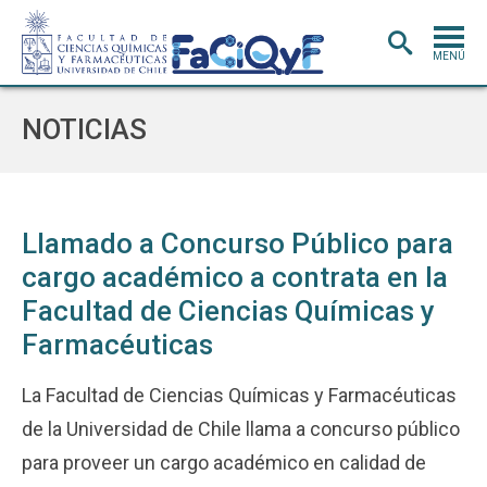
MENÚ
PORTADA
NOTICIAS
ADMISIÓN
CARRERAS
POSTGRADO
Llamado a Concurso Público para
cargo académico a contrata en la
INVESTIGACIÓN
E INNOVACIÓN
Facultad de Ciencias Químicas y
EXTENSIÓN
Y VINCULACIÓN
Farmacéuticas
BIBLIOTECA
La Facultad de Ciencias Químicas y Farmacéuticas
DEPARTAMENTOS
de la Universidad de Chile llama a concurso público
FACULTAD
para proveer un cargo académico en calidad de
Estudiantes
Académicos