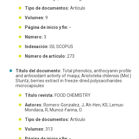
Tipo de documentos:
Artículo
Volumen:
9
Página de inicio y fin: -
Número:
3
Indexación:
ISI; SCOPUS
Número de artículo:
273
Título del documento:
Total phenolics, anthocyanin profile
and antioxidant activity of maqui, Aristotelia chilensis (Mol.)
Stuntz, berries extract in freeze-dried polysaccharides
microcapsules
Título revista:
FOOD CHEMISTRY
Autores:
Romero-Gonzalez, J; Ah-Hen, KS; Lemus-
Mondaca, R; Munoz-Farina, O.
Tipo de documentos:
Artículo
Volumen:
313
Página de inicio y fin: -