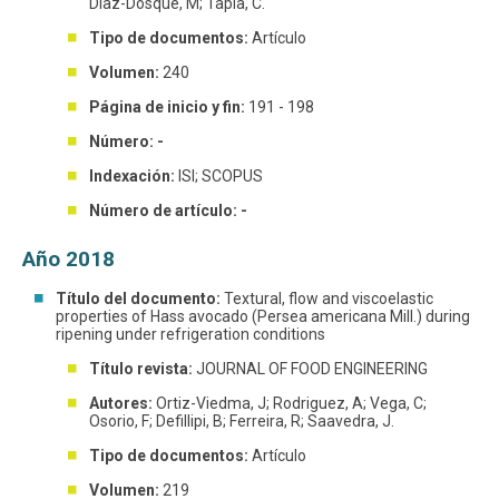
Diaz-Dosque, M; Tapia, C.
Tipo de documentos:
Artículo
Volumen:
240
Página de inicio y fin:
191 - 198
Número: -
Indexación:
ISI; SCOPUS
Número de artículo: -
Año 2018
Título del documento:
Textural, flow and viscoelastic
properties of Hass avocado (Persea americana Mill.) during
ripening under refrigeration conditions
Título revista:
JOURNAL OF FOOD ENGINEERING
Autores:
Ortiz-Viedma, J; Rodriguez, A; Vega, C;
Osorio, F; Defillipi, B; Ferreira, R; Saavedra, J.
Tipo de documentos:
Artículo
Volumen:
219