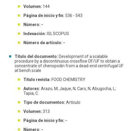
Volumen:
144
Página de inicio y fin:
536 - 543
Número: -
Indexación:
ISI; SCOPUS
Número de artículo: -
Título del documento:
Development of a scalable
procedure by a discontinuous crossflow DF/UF to obtain a
concentrate of chenopodin from a dead-end centrifugal UF
at bench scale
Título revista:
FOOD CHEMISTRY
Autores:
Arazo, M; Jaque, N; Caro, N; Abugocha, L;
Tapia, C.
Tipo de documentos:
Artículo
Volumen:
313
Página de inicio y fin: -
Número: -