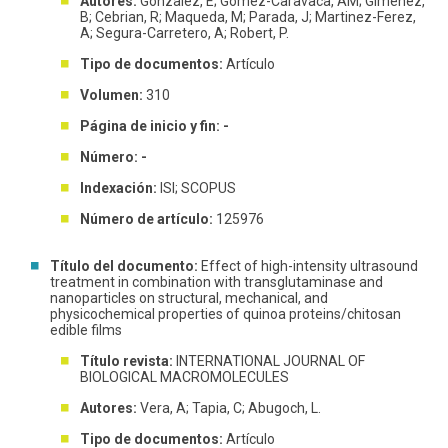
Autores:
Gonzalez, E; Gomez-Caravaca, AM; Gimenez,
B; Cebrian, R; Maqueda, M; Parada, J; Martinez-Ferez,
A; Segura-Carretero, A; Robert, P.
Tipo de documentos:
Artículo
Volumen:
310
Página de inicio y fin: -
Número: -
Indexación:
ISI; SCOPUS
Número de artículo:
125976
Título del documento:
Effect of high-intensity ultrasound
treatment in combination with transglutaminase and
nanoparticles on structural, mechanical, and
physicochemical properties of quinoa proteins/chitosan
edible films
Título revista:
INTERNATIONAL JOURNAL OF
BIOLOGICAL MACROMOLECULES
Autores:
Vera, A; Tapia, C; Abugoch, L.
Tipo de documentos:
Artículo