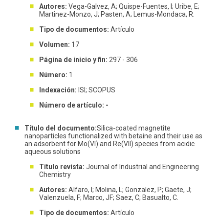
Autores:
Vega-Galvez, A; Quispe-Fuentes, I; Uribe, E;
Martinez-Monzo, J; Pasten, A; Lemus-Mondaca, R.
Tipo de documentos:
Artículo
Volumen:
17
Página de inicio y fin:
297 - 306
Número:
1
Indexación:
ISI; SCOPUS
Número de artículo: -
Título del documento:
Silica-coated magnetite
nanoparticles functionalized with betaine and their use as
an adsorbent for Mo(VI) and Re(VII) species from acidic
aqueous solutions
Título revista:
Journal of Industrial and Engineering
Chemistry
Autores:
Alfaro, I; Molina, L; Gonzalez, P; Gaete, J;
Valenzuela, F; Marco, JF; Saez, C; Basualto, C.
Tipo de documentos:
Artículo