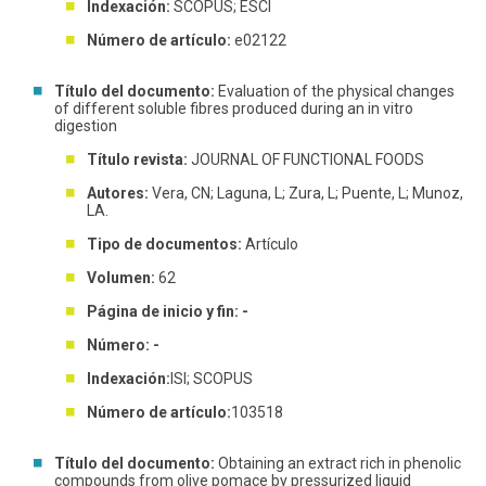
Indexación:
SCOPUS; ESCI
Número de artículo:
e02122
Título del documento:
Evaluation of the physical changes
of different soluble fibres produced during an in vitro
digestion
Título revista:
JOURNAL OF FUNCTIONAL FOODS
Autores:
Vera, CN; Laguna, L; Zura, L; Puente, L; Munoz,
LA.
Tipo de documentos:
Artículo
Volumen:
62
Página de inicio y fin: -
Número: -
Indexación:
ISI; SCOPUS
Número de artículo:
103518
Título del documento:
Obtaining an extract rich in phenolic
compounds from olive pomace by pressurized liquid