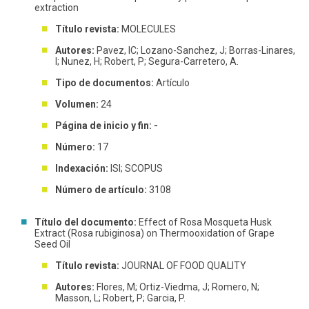
extraction
Título revista:
MOLECULES
Autores:
Pavez, IC; Lozano-Sanchez, J; Borras-Linares,
I; Nunez, H; Robert, P; Segura-Carretero, A.
Tipo de documentos:
Artículo
Volumen:
24
Página de inicio y fin: -
Número:
17
Indexación:
ISI; SCOPUS
Número de artículo:
3108
Título del documento:
Effect of Rosa Mosqueta Husk
Extract (Rosa rubiginosa) on Thermooxidation of Grape
Seed Oil
Título revista:
JOURNAL OF FOOD QUALITY
Autores:
Flores, M; Ortiz-Viedma, J; Romero, N;
Masson, L; Robert, P; Garcia, P.