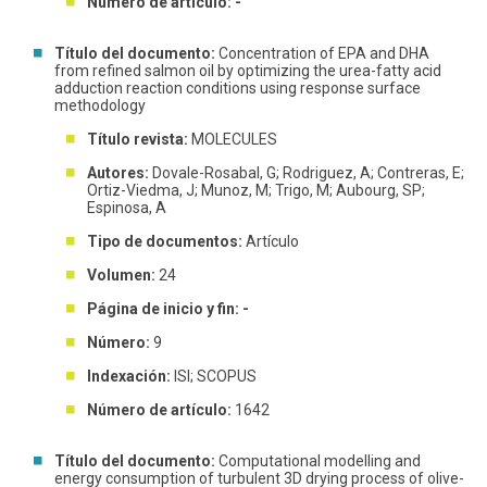
Número de artículo: -
Título del documento:
Concentration of EPA and DHA
from refined salmon oil by optimizing the urea-fatty acid
adduction reaction conditions using response surface
methodology
Título revista:
MOLECULES
Autores:
Dovale-Rosabal, G; Rodriguez, A; Contreras, E;
Ortiz-Viedma, J; Munoz, M; Trigo, M; Aubourg, SP;
Espinosa, A
Tipo de documentos:
Artículo
Volumen:
24
Página de inicio y fin: -
Número:
9
Indexación:
ISI; SCOPUS
Número de artículo:
1642
Título del documento:
Computational modelling and
energy consumption of turbulent 3D drying process of olive-