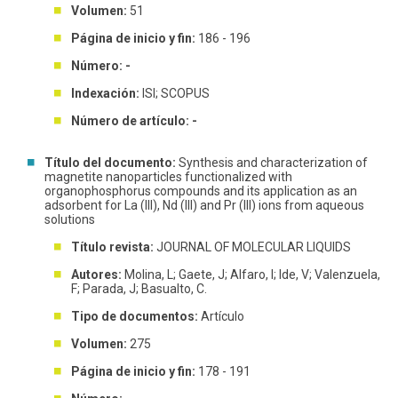
Volumen:
51
Página de inicio y fin:
186 - 196
Número: -
Indexación:
ISI; SCOPUS
Número de artículo: -
Título del documento:
Synthesis and characterization of
magnetite nanoparticles functionalized with
organophosphorus compounds and its application as an
adsorbent for La (III), Nd (III) and Pr (III) ions from aqueous
solutions
Título revista:
JOURNAL OF MOLECULAR LIQUIDS
Autores:
Molina, L; Gaete, J; Alfaro, I; Ide, V; Valenzuela,
F; Parada, J; Basualto, C.
Tipo de documentos:
Artículo
Volumen:
275
Página de inicio y fin:
178 - 191