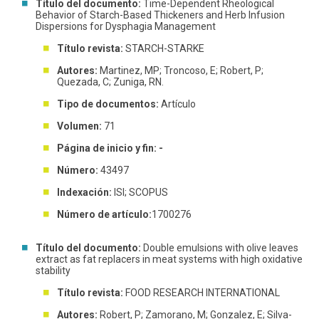
Título del documento:
Time-Dependent Rheological
Behavior of Starch-Based Thickeners and Herb Infusion
Dispersions for Dysphagia Management
Título revista:
STARCH-STARKE
Autores:
Martinez, MP; Troncoso, E; Robert, P;
Quezada, C; Zuniga, RN.
Tipo de documentos:
Artículo
Volumen:
71
Página de inicio y fin: -
Número:
43497
Indexación:
ISI; SCOPUS
Número de artículo:
1700276
Título del documento:
Double emulsions with olive leaves
extract as fat replacers in meat systems with high oxidative
stability
Título revista:
FOOD RESEARCH INTERNATIONAL
Autores:
Robert, P; Zamorano, M; Gonzalez, E; Silva-