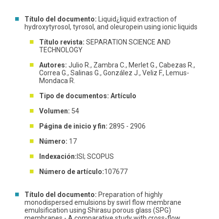
Título del documento:
Liquid¿liquid extraction of
hydroxytyrosol, tyrosol, and oleuropein using ionic liquids
Título revista:
SEPARATION SCIENCE AND
TECHNOLOGY
Autores:
Julio R., Zambra C., Merlet G., Cabezas R.,
Correa G., Salinas G., González J., Veliz F., Lemus-
Mondaca R.
Tipo de documentos: Artículo
Volumen:
54
Página de inicio y fin:
2895 - 2906
Número:
17
Indexación:
ISI; SCOPUS
Número de artículo:
107677
Título del documento:
Preparation of highly
monodispersed emulsions by swirl flow membrane
emulsification using Shirasu porous glass (SPG)
membranes - A comparative study with cross-flow