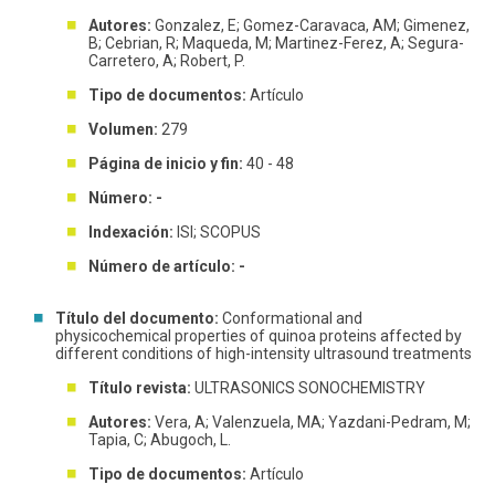
Autores:
Gonzalez, E; Gomez-Caravaca, AM; Gimenez,
B; Cebrian, R; Maqueda, M; Martinez-Ferez, A; Segura-
Carretero, A; Robert, P.
Tipo de documentos:
Artículo
Volumen:
279
Página de inicio y fin:
40 - 48
Número: -
Indexación:
ISI; SCOPUS
Número de artículo: -
Título del documento:
Conformational and
physicochemical properties of quinoa proteins affected by
different conditions of high-intensity ultrasound treatments
Título revista:
ULTRASONICS SONOCHEMISTRY
Autores:
Vera, A; Valenzuela, MA; Yazdani-Pedram, M;
Tapia, C; Abugoch, L.
Tipo de documentos:
Artículo