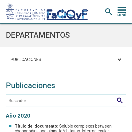
MENÚ
PORTADA
DEPARTAMENTOS
ADMISIÓN
CARRERAS
PUBLICACIONES
POSTGRADO
INVESTIGACIÓN
E INNOVACIÓN
Publicaciones
EXTENSIÓN
Y VINCULACIÓN
BIBLIOTECA
DEPARTAMENTOS
Año 2020
FACULTAD
Título del documento:
Soluble complexes between
Estudiantes
Académicos
chenopodins and alginate/chitosan: Intermolecular