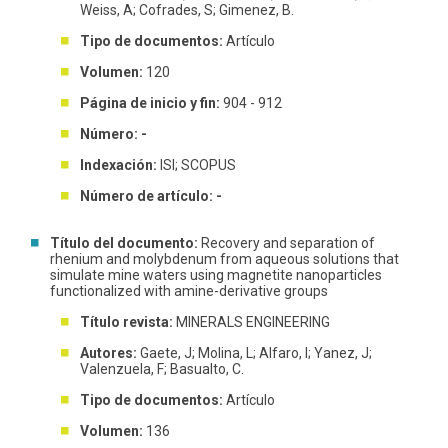
Weiss, A; Cofrades, S; Gimenez, B.
Tipo de documentos:
Artículo
Volumen:
120
Página de inicio y fin:
904 - 912
Número: -
Indexación:
ISI; SCOPUS
Número de artículo: -
Título del documento:
Recovery and separation of
rhenium and molybdenum from aqueous solutions that
simulate mine waters using magnetite nanoparticles
functionalized with amine-derivative groups
Título revista:
MINERALS ENGINEERING
Autores:
Gaete, J; Molina, L; Alfaro, I; Yanez, J;
Valenzuela, F; Basualto, C.
Tipo de documentos:
Artículo
Volumen:
136