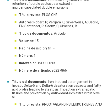
retention of purple cactus pear extract in
microencapsulated double emulsions
Título revista:
PLOS ONE
Autores:
Robert, P; Vergara, C; Silva-Weiss, A; Osorio,
FA; Santander, R; Saenz, C; Gimenez, B.
Tipo de documentos:
Artículo
Volumen:
15
Página de inicio y fin: -
Número:
1
Indexación:
ISI; SCOPUS
Número de artículo:
e0227866
Título del documento:
Iron-induced derangement in
hepatic Delta-5 and Delta-6 desaturation capacity and fatty
acid profile leading to steatosis: Impact on extrahepatic
tissues and prevention by antioxidant-rich extra virgin olive
oil
Título revista:
PROSTAGLANDINS LEUKOTRIENES AND