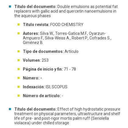
Título del documento:
Double emulsions as potential fat
replacers with gallic acid and quercetin nanoemulsions in
the aqueous phases
Título revista:
FOOD CHEMISTRY
Autores:
Silva W., Torres-Gatica M.F., Oyarzun-
Ampuero F., Silva-Weiss A., Robert P., Cofrades S.,
Giménez B.
Tipo de documentos:
Artículo
Volumen:
253
Página de inicio y fin:
71 - 78
Número: -
Indexación:
ISI; SCOPUS
Número de artículo:
-
Título del documento:
Effect of high hydrostatic pressure
treatment on physical parameters, ultrastructure and shelf
life of pre- and post-rigor mortis palm ruff (Seriolella
violacea) under chilled storage