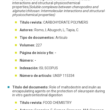
interactions and structural-physicochemical
properties
(Soluble complexes between chenopodins and
Funcionarios
Egresados
alginate/chitosan: Intermolecular interactions and structural-
physicochemical properties)
Título revista:
CARBOHYDRATE POLYMERS
Autores:
Romo, I; Abugoch, L; Tapia, C.
Tipo de documentos:
Artículo
Volumen:
227
Página de inicio y fin: -
Número: -
Indexación:
ISI; SCOPUS
Número de artículo:
UNSP 115334
Título del documento:
Role of maltodextrin and inulin as
encapsulating agents on the protection of oleuropein during
in vitro gastrointestinal digestion
Título revista:
FOOD CHEMISTRY