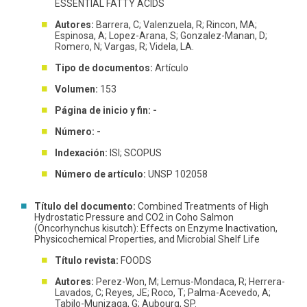
ESSENTIAL FATTY ACIDS
Autores:
Barrera, C; Valenzuela, R; Rincon, MA;
Espinosa, A; Lopez-Arana, S; Gonzalez-Manan, D;
Romero, N; Vargas, R; Videla, LA.
Tipo de documentos:
Artículo
Volumen:
153
Página de inicio y fin: -
Número: -
Indexación:
ISI; SCOPUS
Número de artículo:
UNSP 102058
Título del documento:
Combined Treatments of High
Hydrostatic Pressure and CO2 in Coho Salmon
(Oncorhynchus kisutch): Effects on Enzyme Inactivation,
Physicochemical Properties, and Microbial Shelf Life
Título revista:
FOODS
Autores:
Perez-Won, M; Lemus-Mondaca, R; Herrera-
Lavados, C; Reyes, JE; Roco, T; Palma-Acevedo, A;
Tabilo-Munizaga, G; Aubourg, SP.