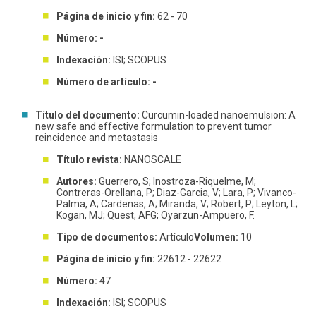
Página de inicio y fin:
62 - 70
Número: -
Indexación:
ISI; SCOPUS
Número de artículo: -
Título del documento:
Curcumin-loaded nanoemulsion: A
new safe and effective formulation to prevent tumor
reincidence and metastasis
Título revista:
NANOSCALE
Autores:
Guerrero, S; Inostroza-Riquelme, M;
Contreras-Orellana, P; Diaz-Garcia, V; Lara, P; Vivanco-
Palma, A; Cardenas, A; Miranda, V; Robert, P; Leyton, L;
Kogan, MJ; Quest, AFG; Oyarzun-Ampuero, F.
Tipo de documentos:
Artículo
Volumen:
10
Página de inicio y fin:
22612 - 22622
Número:
47
Indexación:
ISI; SCOPUS