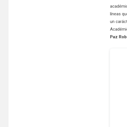
académic
líneas q
un caráct
Académic
Paz Rob