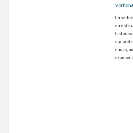
Verbena
La verben
en este 
historias
concretad
encargad
experien