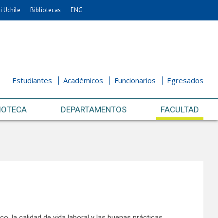
i Uchile
Bibliotecas
ENG
Estudiantes
Académicos
Funcionarios
Egresados
IOTECA
DEPARTAMENTOS
FACULTAD
 la calidad de vida laboral y las buenas prácticas