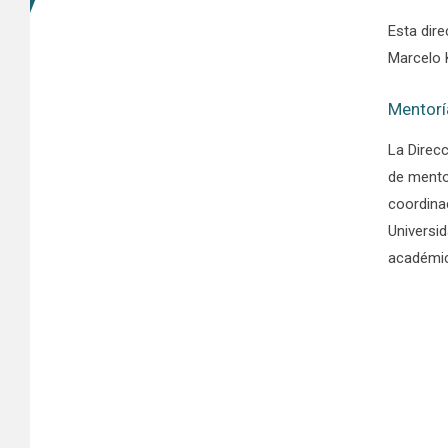
Esta dire
Marcelo 
Mentor
La Direcc
de mento
coordina
Universi
académi