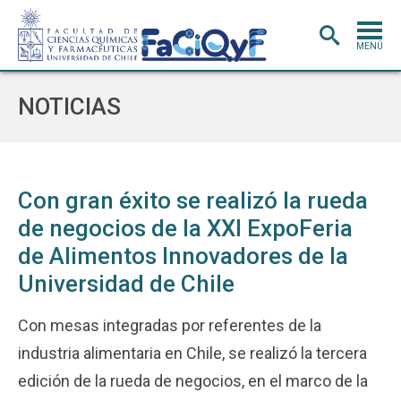
MENÚ
PORTADA
NOTICIAS
ADMISIÓN
CARRERAS
POSTGRADO
Con gran éxito se realizó la rueda
de negocios de la XXI ExpoFeria
INVESTIGACIÓN
E INNOVACIÓN
de Alimentos Innovadores de la
EXTENSIÓN
Y VINCULACIÓN
Universidad de Chile
BIBLIOTECA
Con mesas integradas por referentes de la
DEPARTAMENTOS
industria alimentaria en Chile, se realizó la tercera
FACULTAD
edición de la rueda de negocios, en el marco de la
Estudiantes
Académicos