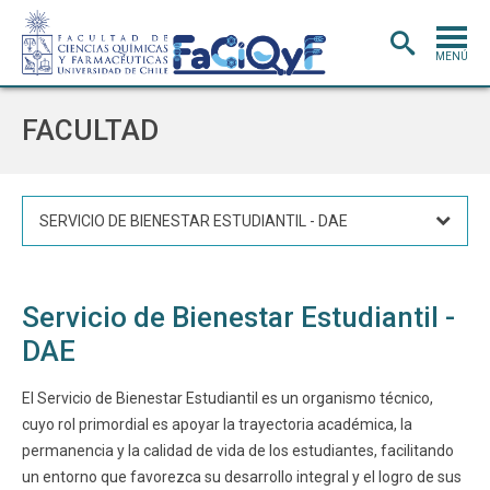
MENÚ
PORTADA
FACULTAD
ADMISIÓN
CARRERAS
SERVICIO DE BIENESTAR ESTUDIANTIL - DAE
POSTGRADO
INVESTIGACIÓN
E INNOVACIÓN
Servicio de Bienestar Estudiantil -
EXTENSIÓN
Y VINCULACIÓN
DAE
BIBLIOTECA
El Servicio de Bienestar Estudiantil es un organismo técnico,
DEPARTAMENTOS
cuyo rol primordial es apoyar la trayectoria académica, la
FACULTAD
permanencia y la calidad de vida de los estudiantes, facilitando
un entorno que favorezca su desarrollo integral y el logro de sus
Estudiantes
Académicos