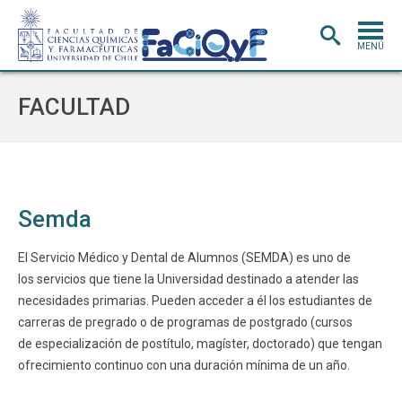
MENÚ
PORTADA
FACULTAD
ADMISIÓN
CARRERAS
POSTGRADO
Semda
INVESTIGACIÓN
E INNOVACIÓN
El Servicio Médico y Dental de Alumnos (SEMDA) es uno de
EXTENSIÓN
Y VINCULACIÓN
los servicios que tiene la Universidad destinado a atender las
BIBLIOTECA
necesidades primarias. Pueden acceder a él los estudiantes de
carreras de pregrado o de programas de postgrado (cursos
DEPARTAMENTOS
de especialización de postítulo, magíster, doctorado) que tengan
FACULTAD
ofrecimiento continuo con una duración mínima de un año.
Estudiantes
Académicos