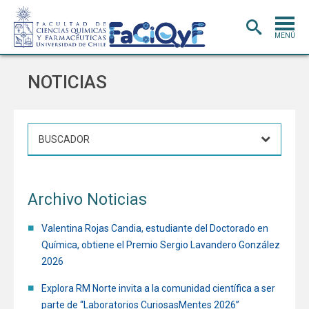
MENÚ
PORTADA
NOTICIAS
ADMISIÓN
CARRERAS
POSTGRADO
INVESTIGACIÓN
E INNOVACIÓN
Archivo Noticias
EXTENSIÓN
Y VINCULACIÓN
BIBLIOTECA
Valentina Rojas Candia, estudiante del Doctorado en
Química, obtiene el Premio Sergio Lavandero González
DEPARTAMENTOS
2026
FACULTAD
Explora RM Norte invita a la comunidad científica a ser
parte de “Laboratorios CuriosasMentes 2026”
Estudiantes
Académicos