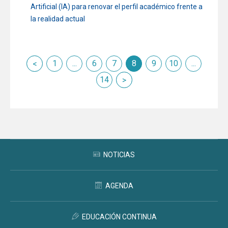
Artificial (IA) para renovar el perfil académico frente a
la realidad actual
nterior
1
...
6
7
8
9
10
...
siguiente
14
NOTICIAS
AGENDA
EDUCACIÓN CONTINUA