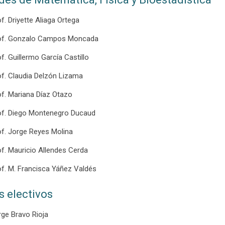
f. Driyette Aliaga Ortega
of. Gonzalo Campos Moncada
f. Guillermo García Castillo
of. Claudia Delzón Lizama
of. Mariana Díaz Otazo
of. Diego Montenegro Ducaud
of. Jorge Reyes Molina
of. Mauricio Allendes Cerda
of. M. Francisca Yáñez Valdés
s electivos
rge Bravo Rioja