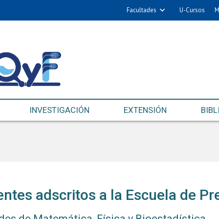
Facultades
U-Cursos
M
INVESTIGACIÓN
EXTENSIÓN
BIBL
ntes adscritos a la Escuela de P
des de Matemática, Física y Bioestadística