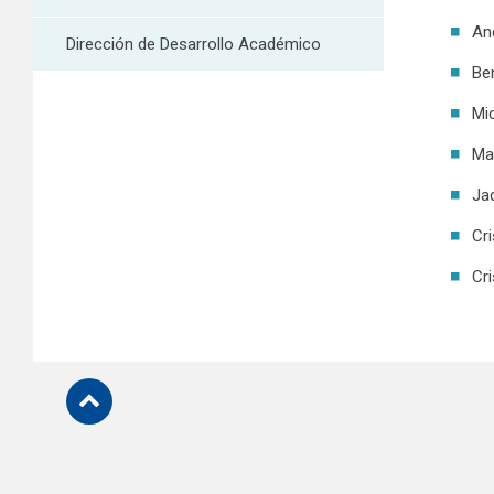
An
Dirección de Desarrollo Académico
Be
Mi
Ma
Jad
Cr
Cr
Subir