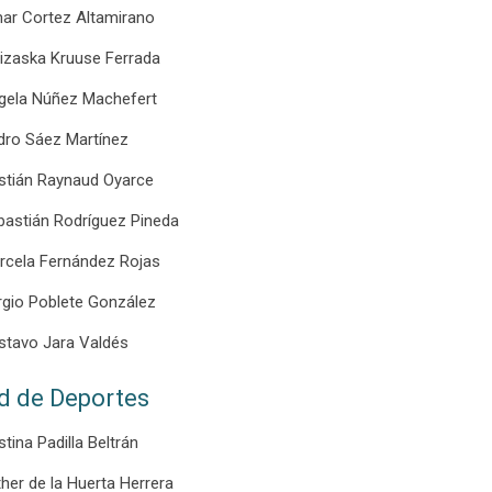
ar Cortez Altamirano
lizaska Kruuse Ferrada
gela Núñez Machefert
dro Sáez Martínez
istián Raynaud Oyarce
bastián Rodríguez Pineda
rcela Fernández Rojas
rgio Poblete González
stavo Jara Valdés
d de Deportes
stina Padilla Beltrán
her de la Huerta Herrera