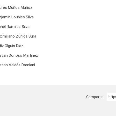
drés Muñoz Muñoz
njamín Loubies Silva
chel Ramírez Silva
ximiliano Zúñiga Sura
iv Olguín Díaz
istian Donoso Martínez
istián Valdés Damiani
Compartir:
http