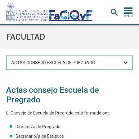
MENÚ
PORTADA
FACULTAD
ADMISIÓN
CARRERAS
ACTAS CONSEJO ESCUELA DE PREGRADO
POSTGRADO
INVESTIGACIÓN
E INNOVACIÓN
Actas consejo Escuela de
EXTENSIÓN
Y VINCULACIÓN
Pregrado
BIBLIOTECA
El Consejo de Escuela de Pregrado está formado por:
DEPARTAMENTOS
FACULTAD
Director/a de Pregrado
Secretario/a de Estudios
Estudiantes
Académicos