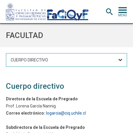
MENÚ
PORTADA
FACULTAD
ADMISIÓN
CARRERAS
CUERPO DIRECTIVO
POSTGRADO
INVESTIGACIÓN
E INNOVACIÓN
Cuerpo directivo
EXTENSIÓN
Y VINCULACIÓN
BIBLIOTECA
Directora de la Escuela de Pregrado
Prof. Lorena García Nannig
DEPARTAMENTOS
Correo electrónico:
logarcia@ciq.uchile.cl
FACULTAD
Subdirectora de la Escuela de Pregrado
Estudiantes
Académicos