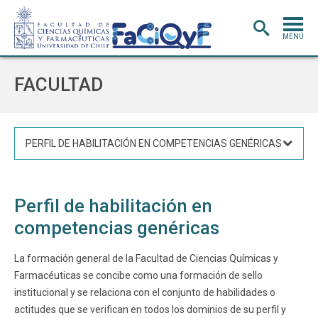
MENÚ
PORTADA
FACULTAD
ADMISIÓN
CARRERAS
PERFIL DE HABILITACIÓN EN COMPETENCIAS GENÉRICAS
POSTGRADO
INVESTIGACIÓN
E INNOVACIÓN
Perfil de habilitación en
EXTENSIÓN
Y VINCULACIÓN
competencias genéricas
BIBLIOTECA
La formación general de la Facultad de Ciencias Químicas y
DEPARTAMENTOS
Farmacéuticas se concibe como una formación de sello
FACULTAD
institucional y se relaciona con el conjunto de habilidades o
actitudes que se verifican en todos los dominios de su perfil y
Estudiantes
Académicos