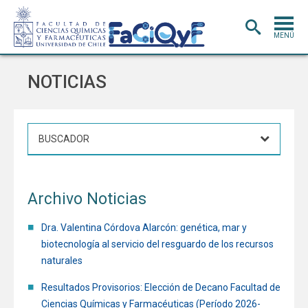
MENÚ
PORTADA
NOTICIAS
ADMISIÓN
CARRERAS
POSTGRADO
INVESTIGACIÓN
E INNOVACIÓN
Archivo Noticias
EXTENSIÓN
Y VINCULACIÓN
BIBLIOTECA
Dra. Valentina Córdova Alarcón: genética, mar y
biotecnología al servicio del resguardo de los recursos
DEPARTAMENTOS
naturales
FACULTAD
Resultados Provisorios: Elección de Decano Facultad de
Ciencias Químicas y Farmacéuticas (Período 2026-
Estudiantes
Académicos