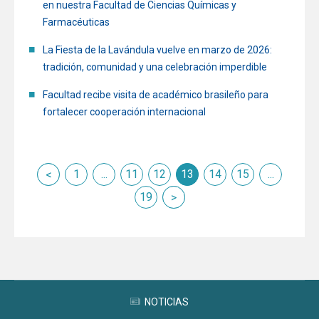
en nuestra Facultad de Ciencias Químicas y
Farmacéuticas
La Fiesta de la Lavándula vuelve en marzo de 2026:
tradición, comunidad y una celebración imperdible
Facultad recibe visita de académico brasileño para
fortalecer cooperación internacional
nterior
1
...
11
12
13
14
15
...
siguiente
19
NOTICIAS